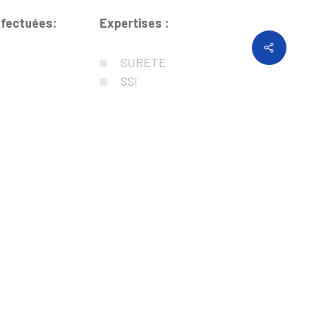
ffectuées:
Expertises :
Share
SURETE
SSI
PRI
CEA
CFO
CFA
GTB
 EXPLOITATION
CVCD
IE-CONST
PLB
FM
CYBER
STRUCT
Clos & Couvert