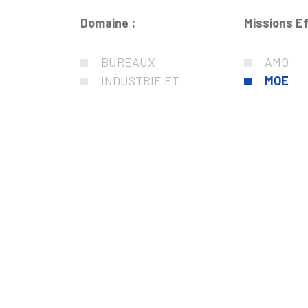
Domaine :
Missions E
BUREAUX
AMO
INDUSTRIE ET
MOE
LOGISTIQUE
AUDIT
CULTURE
CSSI
SANTE
ESSP
TRANSPORT
MOEX
ENERGIES
OPC
DATA CENTER
ASSIST
BATIMENTS SOCIAUX
ECONOM
CULTURELS
AMOE
EQUIPEMENTS
COMMERCIAUX
SMART CITY