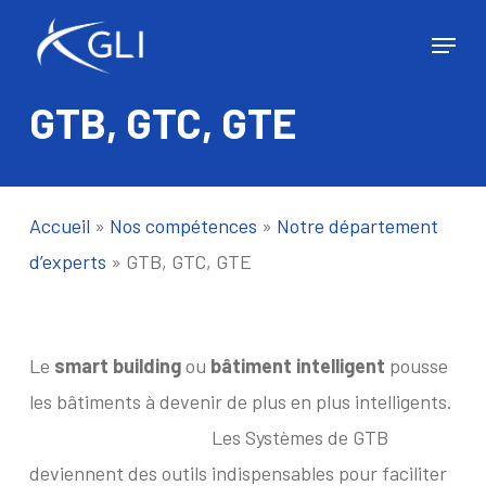
Skip
Menu
to
Close
main
Menu
GTB, GTC, GTE
content
Accueil
»
Nos compétences
»
Notre département
d’experts
»
GTB, GTC, GTE
Le
smart building
ou
bâtiment intelligent
pousse
les bâtiments à devenir de plus en plus intelligents.
Les Systèmes de GTB
deviennent des outils indispensables pour faciliter