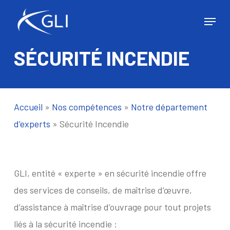
Skip
Menu
to
Close
main
Menu
SÉCURITÉ INCENDIE
content
Accueil
»
Nos compétences
»
Notre département
d’experts
»
Sécurité Incendie
GLI, entité « experte » en sécurité incendie offre
des services de conseils, de maîtrise d’œuvre,
d’assistance à maîtrise d’ouvrage pour tout projets
liés à la sécurité incendie :